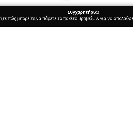
Συγχαρητήρια!
γξτε πώς μπορείτε να πάρετε το πακέτο βραβείων, για να απολαύσε
ιτούτα Αισθητικής - Αθήνα
Athina Hair Salon
Σχετικά με την εταιρεία:
Το
Athina Hair Salon
εδρεύει σ
σύγχρονο χώρο αφιερωμένο στη
κομμωτήριο προσφέρει ένα ε
αισθητική και την εξασφάλιση
Δείτε περισσότερα >>
υπηρεσιών περιλαμβάνονται εξ
ανταύγειες, οι οποίες στοχεύο
δημιουργία μιας ιδιαίτερης λά
Επιπρόσθετα, το Athina Hair Sa