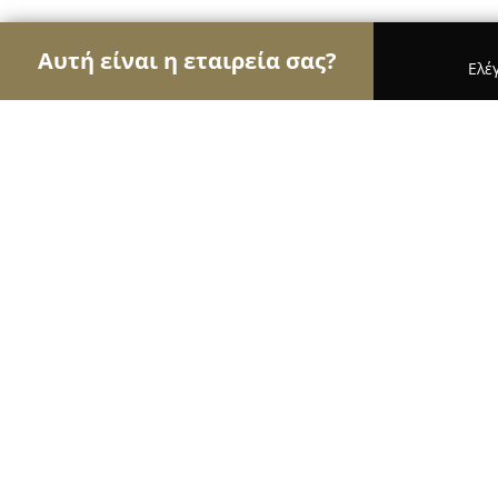
Αυτή είναι η εταιρεία σας?
Ελέ
Αετοί της ομορφιάς
Κομμωτήρια, Κουρεία, Ινστ
Athina Hair Salon
9.5
(101)
Αθήνα, Athens
Εμφάνιση αριθμού τηλεφώνου