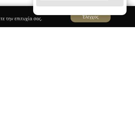
Έλεγχος
τε την επιτυχία σας.
τη Βλαχάκη 51, στην Αθήνα, και αποτελεί έναν
ν ομορφιά και τη φροντίδα των μαλλιών. Το
υρύ φάσμα υπηρεσιών με έμφαση στην υψηλή
 της ικανοποίησης των πελατών. Μεταξύ των
ειδικευμένες τεχνικές βαφής, όπως οι
υν στην ανάδειξη της φυσικής ομορφιάς και στη
μψης στα μαλλιά.
lon παρέχει εξελιγμένες θεραπείες κερατίνης για