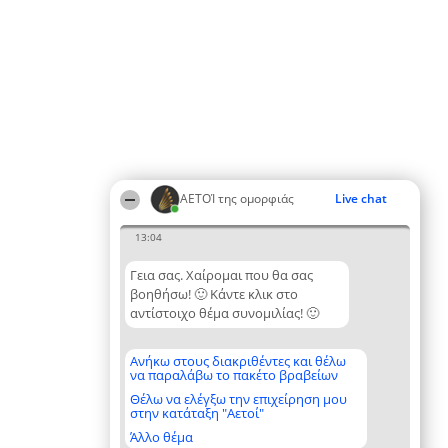
ΑΕΤΟΊ της ομορφιάς
Live chat
13:04
Γεια σας. Χαίρομαι που θα σας
βοηθήσω! 🙂 Κάντε κλικ στο
αντίστοιχο θέμα συνομιλίας! 🙂
Ανήκω στους διακριθέντες και θέλω
να παραλάβω το πακέτο βραβείων
Θέλω να ελέγξω την επιχείρηση μου
στην κατάταξη "Αετοί"
Άλλο θέμα