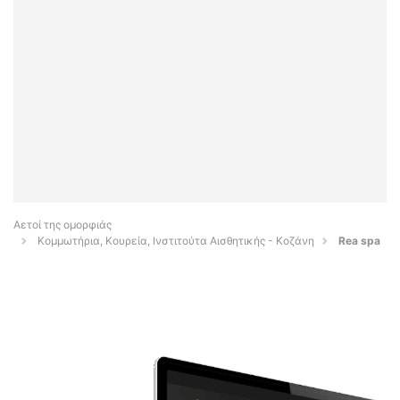
Αετοί της ομορφιάς
Κομμωτήρια, Κουρεία, Ινστιτούτα Αισθητικής - Κοζάνη
Rea spa