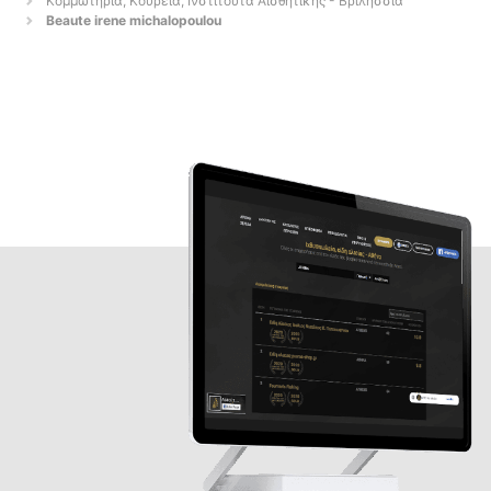
Κομμωτήρια, Κουρεία, Ινστιτούτα Αισθητικής - Βριλήσσια
Beaute irene michalopoulou