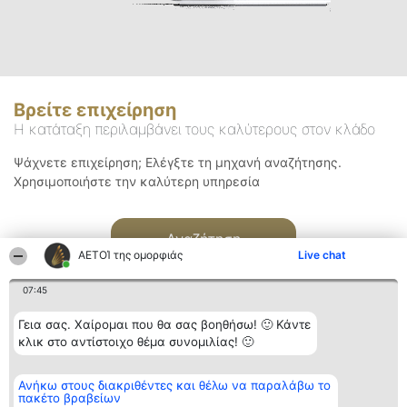
Βρείτε επιχείρηση
Η κατάταξη περιλαμβάνει τους καλύτερους στον κλάδο
Ψάχνετε επιχείρηση; Ελέγξτε τη μηχανή αναζήτησης.
Χρησιμοποιήστε την καλύτερη υπηρεσία
Αναζήτηση
ΑΕΤΟΊ της ομορφιάς
Live chat
07:45
Γεια σας. Χαίρομαι που θα σας βοηθήσω! 🙂 Κάντε
κλικ στο αντίστοιχο θέμα συνομιλίας! 🙂
Διοργανωτής της
Κατάταξη
Επικοινωνία
Ανήκω στους διακριθέντες και θέλω να παραλάβω το
κατάταξης
Διακριθέντες
Επικοινωνία
πακέτο βραβείων
BEAUTIFUL COMPANY
Λίστα όλων