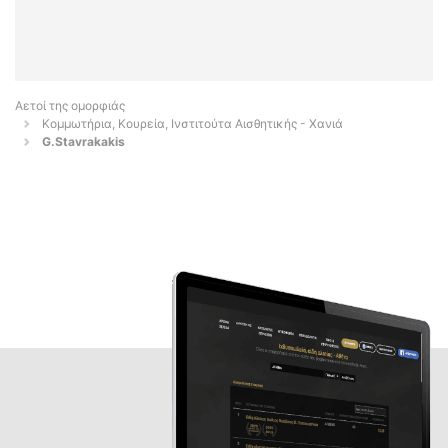
Αετοί της ομορφιάς
Κομμωτήρια, Κουρεία, Ινστιτούτα Αισθητικής - Χανιά
G.Stavrakakis