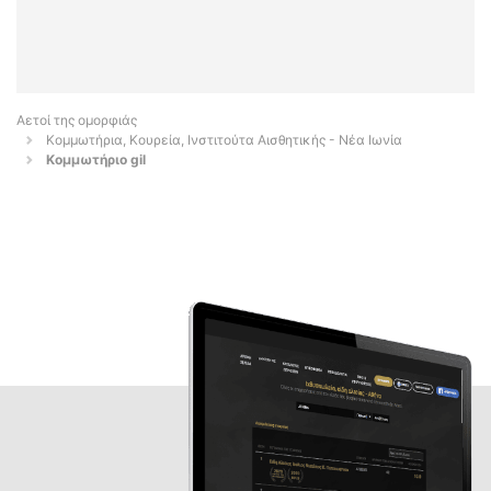
Αετοί της ομορφιάς
Κομμωτήρια, Κουρεία, Ινστιτούτα Αισθητικής - Νέα Ιωνία
Κομμωτήριο gil