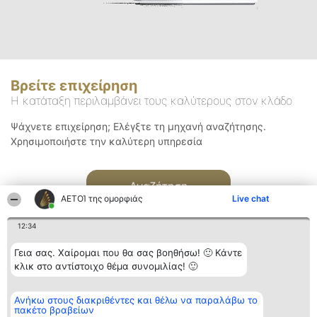
Βρείτε επιχείρηση
Η κατάταξη περιλαμβάνει τους καλύτερους στον κλάδο
Ψάχνετε επιχείρηση; Ελέγξτε τη μηχανή αναζήτησης.
Χρησιμοποιήστε την καλύτερη υπηρεσία
Αναζήτηση
ΑΕΤΟΊ της ομορφιάς
Live chat
12:34
Γεια σας. Χαίρομαι που θα σας βοηθήσω! 🙂 Κάντε
κλικ στο αντίστοιχο θέμα συνομιλίας! 🙂
Διοργανωτής της
Κατάταξη
Επικοινωνία
Ανήκω στους διακριθέντες και θέλω να παραλάβω το
κατάταξης
Διακριθέντες
Επικοινωνία
πακέτο βραβείων
BEAUTIFUL COMPANY
Λίστα όλων