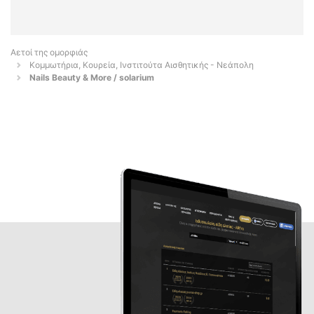
Αετοί της ομορφιάς
Κομμωτήρια, Κουρεία, Ινστιτούτα Αισθητικής - Νεάπολη
Nails Beauty & More / solarium