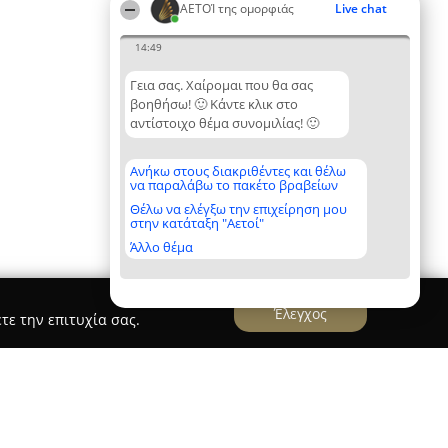
ΑΕΤΟΊ της ομορφιάς
Live chat
14:49
Γεια σας. Χαίρομαι που θα σας
βοηθήσω! 🙂 Κάντε κλικ στο
αντίστοιχο θέμα συνομιλίας! 🙂
Ανήκω στους διακριθέντες και θέλω
να παραλάβω το πακέτο βραβείων
Θέλω να ελέγξω την επιχείρηση μου
στην κατάταξη "Αετοί"
Άλλο θέμα
Έλεγχος
τε την επιτυχία σας.