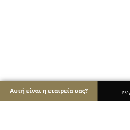
Αυτή είναι η εταιρεία σας?
Ελέ
Αετοί της ομορφιάς
Κομμωτήρια, Κουρεία, Ινστ