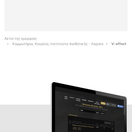
Αετοί της ομορφιάς
Κομμωτήρια, Κουρεία, Ινστιτούτα Αισθητικής - Λαρισα
V-effect