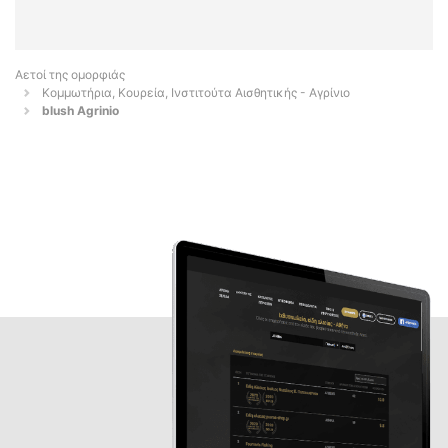
Αετοί της ομορφιάς
Κομμωτήρια, Κουρεία, Ινστιτούτα Αισθητικής - Αγρίνιο
blush Agrinio