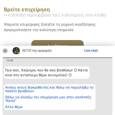
Βρείτε επιχείρηση
Η κατάταξη περιλαμβάνει τους καλύτερους στον κλάδο
Ψάχνετε επιχείρηση; Ελέγξτε τη μηχανή αναζήτησης.
Χρησιμοποιήστε την καλύτερη υπηρεσία
Αναζήτηση
ΑΕΤΟΊ της ομορφιάς
Live chat
12:42
Γεια σας. Χαίρομαι που θα σας βοηθήσω! 🙂 Κάντε
κλικ στο αντίστοιχο θέμα συνομιλίας! 🙂
Διοργανωτής της
Κατάταξη
Επικοινωνία
Ανήκω στους διακριθέντες και θέλω να παραλάβω το
κατάταξης
Διακριθέντες
Επικοινωνία
πακέτο βραβείων
BEAUTIFUL COMPANY
Λίστα όλων
Μονοπρόσωπη ΙΚΕ
των
Θέλω να ελέγξω την επιχείρηση μου στην κατάταξη
ΤΗΛ. ΕΠΙΚΟΙΝΩΝΙΑΣ:
διακριθέντων
"Αετοί"
2104128019
Μεθοδολογία
Άλλο θέμα
email:
Όροι &
aetoi@beautifulcompany.co
προϋποθέσεις
ΠΟΛΙΤΙΚΗ