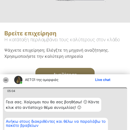
Βρείτε επιχείρηση
Η κατάταξη περιλαμβάνει τους καλύτερους στον κλάδο
Ψάχνετε επιχείρηση; Ελέγξτε τη μηχανή αναζήτησης.
Χρησιμοποιήστε την καλύτερη υπηρεσία
Αναζήτηση
ΑΕΤΟΊ της ομορφιάς
Live chat
05:04
Γεια σας. Χαίρομαι που θα σας βοηθήσω! 🙂 Κάντε
κλικ στο αντίστοιχο θέμα συνομιλίας! 🙂
Διοργανωτής της
Κατάταξη
Επικοινωνία
Ανήκω στους διακριθέντες και θέλω να παραλάβω το
κατάταξης
Διακριθέντες
Επικοινωνία
πακέτο βραβείων
BEAUTIFUL COMPANY
Λίστα όλων
Μονοπρόσωπη ΙΚΕ