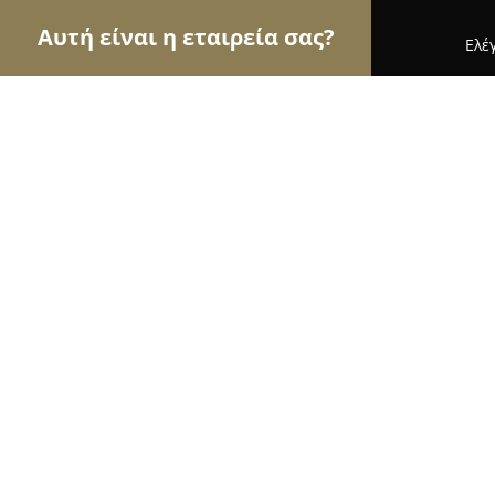
Αυτή είναι η εταιρεία σας?
Ελέ
Αετοί της ομορφιάς
Κομμωτήρια, Κουρεία, Ινστ
Κομμώσεις Ria
10
(75)
Πατρα, Patras
Εμφάνιση αριθμού τηλεφώνου