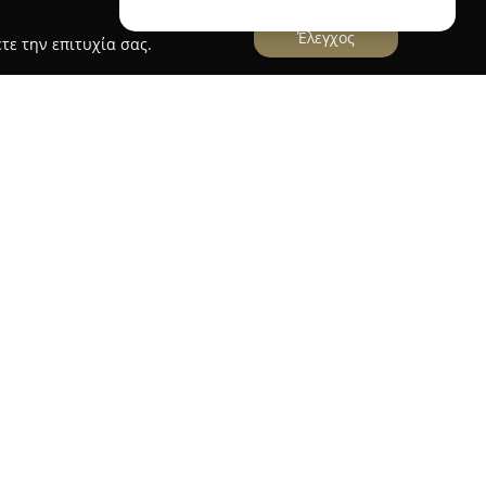
Έλεγχος
τε την επιτυχία σας.
 Ria
, που είναι εγκατεστημένο στην Πάτρα, στην
ουργεί ως σύγχρονος χώρος που προσφέρει
φροντίδα μαλλιών και την εμφάνιση. Με πολλά
ης ομορφιάς, το κομμωτήριο διαθέτει μια
ς, άνδρες και παιδιά.
παγγελματικά κουρέματα, δημιουργικά
 περίσταση καθώς και εξειδικευμένες τεχνικές
φέροντας φρέσκο και λαμπερό στιλ. Το
ειδίκευση στα νυφικά χτενίσματα, προσαρμοσμένα