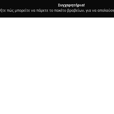
Συγχαρητήρια!
γξτε πώς μπορείτε να πάρετε το πακέτο βραβείων, για να απολαύσε
ιτούτα Αισθητικής - Πατρα
Κομμώσεις Ria
Σχετικά με την εταιρεία:
Το κέντρο ομορφιάς
Κομμώσεις
Πλατεία Ομονοίας 22-28, λειτ
ολοκληρωμένες λύσεις για τη 
χρόνια εμπειρίας στον τομέα τ
ποικιλία υπηρεσιών σε γυναίκε
Οι υπηρεσίες περιλαμβάνουν ε
χτενίσματα κατάλληλα για κάθε
βαφής, όπως ανταύγειες, προσ
ινστιτούτο έχει ιδιαίτερη εξ