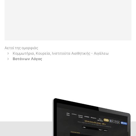
Αετοί της ομορφιάς
Κομμωτήρια, Κουρεία, Ινστιτούτα Αισθητικής - Αιγάλεω
Βοτάνων Λόγος