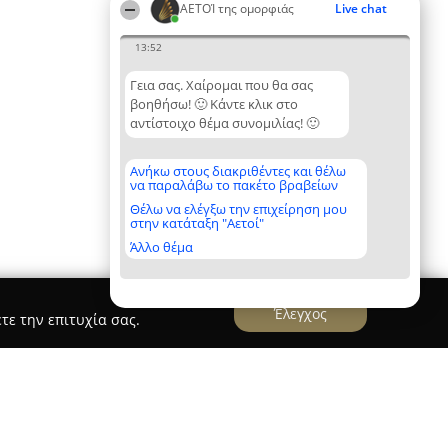
ΑΕΤΟΊ της ομορφιάς
Live chat
13:52
Γεια σας. Χαίρομαι που θα σας
βοηθήσω! 🙂 Κάντε κλικ στο
αντίστοιχο θέμα συνομιλίας! 🙂
Ανήκω στους διακριθέντες και θέλω
να παραλάβω το πακέτο βραβείων
Θέλω να ελέγξω την επιχείρηση μου
στην κατάταξη "Αετοί"
Άλλο θέμα
Έλεγχος
τε την επιτυχία σας.