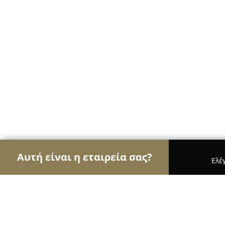
Αυτή είναι η εταιρεία σας?
Ελέ
Αετοί της ομορφιάς
Κομμωτήρια, Κουρεία, Ινστ