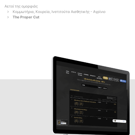
Αετοί της ομορφιάς
Κομμωτήρια, Κουρεία, Ινστιτούτα Αισθητικής - Αγρίνιο
The Proper Cut