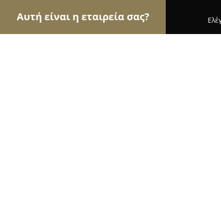
Αυτή είναι η εταιρεία σας?
Ελέ
Αετοί της ομορφιάς
Κομμωτήρια, Κουρεία, Ινστ
Thai spa too
8.9
(193)
Θηρα, Παναγίας Μυρτιδιωτίσσης
Εμφάνιση αριθμού τηλεφώνου