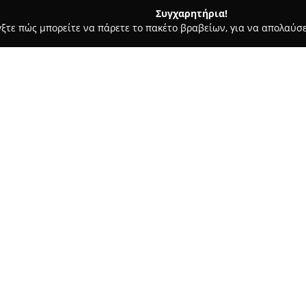
Συγχαρητήρια!
γξτε πώς μπορείτε να πάρετε το πακέτο βραβείων, για να απολαύσε
ιτούτα Αισθητικής - Θηρα
Thai spa too
Σχετικά με την εταιρεία:
Το
Thai spa too
βρίσκεται στο 
σημείο αναφοράς στον τομέα τ
κέντρο διαθέτει ένα πλούσιο 
στην κάλυψη διαφόρων αναγκώ
υπηρεσίες περιλαμβάνονται τ
το Αθλητικό Μασάζ, το Σουηδι
Μασάζ.
Επιπροσθέτως, παρέχονται Θε
Μασάζ, Μασάζ για Ζευγάρια, 