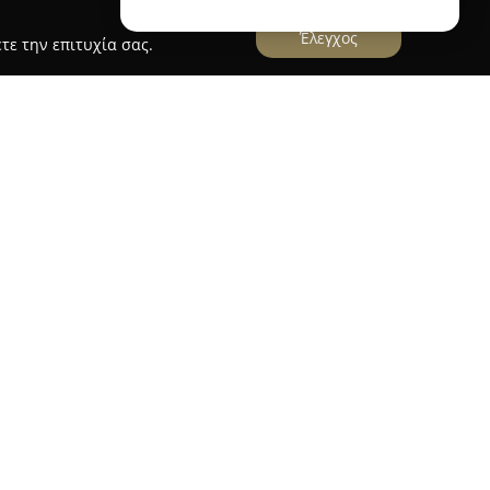
Έλεγχος
τε την επιτυχία σας.
κέντρο της Καμάρι, στη Σαντορίνη, και αποτελεί
ης ομορφιάς και της ευεξίας. Το συγκεκριμένο
φάσμα υπηρεσιών μασάζ, οι οποίες στοχεύουν
ν και προτιμήσεων. Ανάμεσα στις διαθέσιμες
ο Μασάζ Βαθιάς Χαλάρωσης, το Μασάζ Ποδιών,
κό Μασάζ και το παραδοσιακό Ταϊλανδέζικο
ραπευτικό Μασάζ, Μασάζ Πλάτης, Κινέζικο
Ολόσωμο Μασάζ, Μασάζ με Ζεστές Πέτρες και