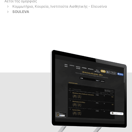
Αετοί της ομορφιάς
Κομμωτήρια, Κουρεία, Ινστιτούτα Αισθητικής - Ελευσίνα
SOULEVA