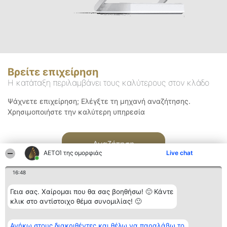
Βρείτε επιχείρηση
Η κατάταξη περιλαμβάνει τους καλύτερους στον κλάδο
Ψάχνετε επιχείρηση; Ελέγξτε τη μηχανή αναζήτησης.
Χρησιμοποιήστε την καλύτερη υπηρεσία
Αναζήτηση
ΑΕΤΟΊ της ομορφιάς
Live chat
16:48
Γεια σας. Χαίρομαι που θα σας βοηθήσω! 🙂 Κάντε
κλικ στο αντίστοιχο θέμα συνομιλίας! 🙂
Διοργανωτής της
Κατάταξη
Επικοινωνία
Ανήκω στους διακριθέντες και θέλω να παραλάβω το
κατάταξης
Διακριθέντες
Επικοινωνία