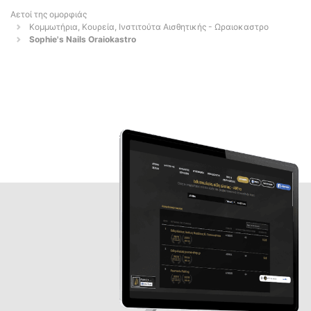
Αετοί της ομορφιάς
Κομμωτήρια, Κουρεία, Ινστιτούτα Αισθητικής - Ωραιοκαστρο
Sophie's Nails Oraiokastro