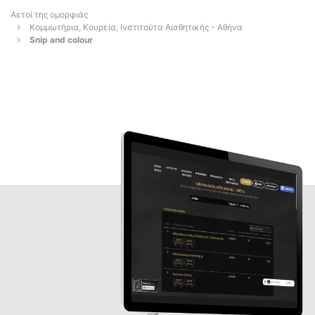
Αετοί της ομορφιάς
Κομμωτήρια, Κουρεία, Ινστιτούτα Αισθητικής - Αθήνα
Snip and colour