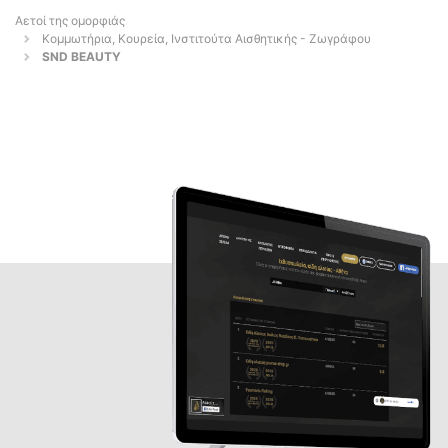
Αετοί της ομορφιάς
Κομμωτήρια, Κουρεία, Ινστιτούτα Αισθητικής - Ζωγράφου
SND BEAUTY