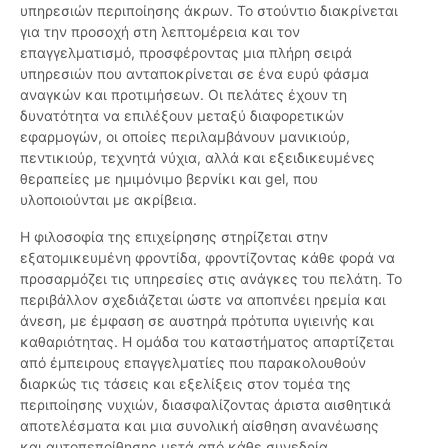
υπηρεσιών περιποίησης άκρων. Το στούντιο διακρίνεται
για την προσοχή στη λεπτομέρεια και τον
επαγγελματισμό, προσφέροντας μια πλήρη σειρά
υπηρεσιών που ανταποκρίνεται σε ένα ευρύ φάσμα
αναγκών και προτιμήσεων. Οι πελάτες έχουν τη
δυνατότητα να επιλέξουν μεταξύ διαφορετικών
εφαρμογών, οι οποίες περιλαμβάνουν μανικιούρ,
πεντικιούρ, τεχνητά νύχια, αλλά και εξειδικευμένες
θεραπείες με ημιμόνιμο βερνίκι και gel, που
υλοποιούνται με ακρίβεια.
Η φιλοσοφία της επιχείρησης στηρίζεται στην
εξατομικευμένη φροντίδα, φροντίζοντας κάθε φορά να
προσαρμόζει τις υπηρεσίες στις ανάγκες του πελάτη. Το
περιβάλλον σχεδιάζεται ώστε να αποπνέει ηρεμία και
άνεση, με έμφαση σε αυστηρά πρότυπα υγιεινής και
καθαριότητας. Η ομάδα του καταστήματος απαρτίζεται
από έμπειρους επαγγελματίες που παρακολουθούν
διαρκώς τις τάσεις και εξελίξεις στον τομέα της
περιποίησης νυχιών, διασφαλίζοντας άριστα αισθητικά
αποτελέσματα και μια συνολική αίσθηση ανανέωσης
και αυτοπεποίθησης μετά από κάθε συνεδρία.