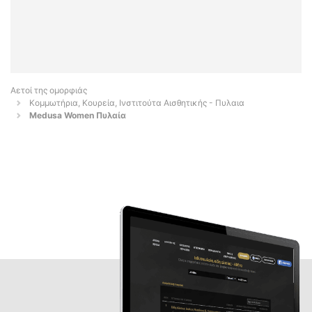
Αετοί της ομορφιάς
Κομμωτήρια, Κουρεία, Ινστιτούτα Αισθητικής - Πυλαια
Medusa Women Πυλαία