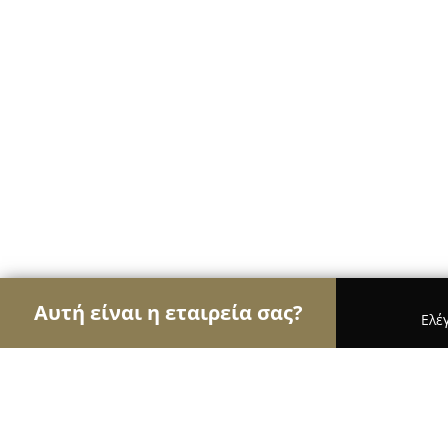
Αυτή είναι η εταιρεία σας?
Ελέ
Αετοί της ομορφιάς
Κομμωτήρια, Κουρεία, Ινστ