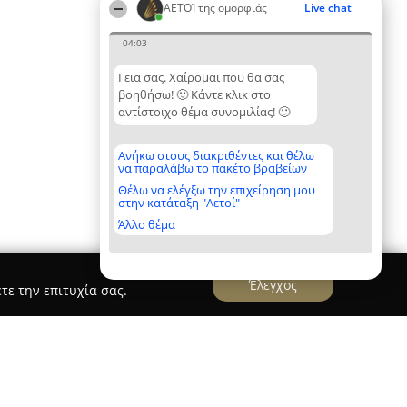
ΑΕΤΟΊ της ομορφιάς
Live chat
04:03
Γεια σας. Χαίρομαι που θα σας
βοηθήσω! 🙂 Κάντε κλικ στο
αντίστοιχο θέμα συνομιλίας! 🙂
Ανήκω στους διακριθέντες και θέλω
να παραλάβω το πακέτο βραβείων
Θέλω να ελέγξω την επιχείρηση μου
στην κατάταξη "Αετοί"
Άλλο θέμα
Έλεγχος
τε την επιτυχία σας.