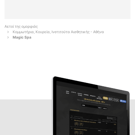
Αετοί της ομορφιάς
Κομμωτήρια, Κουρεία, Ινστιτούτα Αισθητικής - Αθήνα
Magic Spa