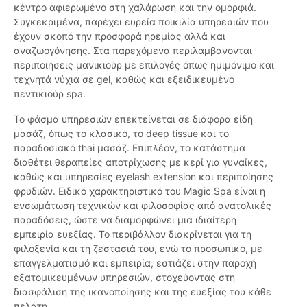
κέντρο αφιερωμένο στη χαλάρωση και την ομορφιά.
Συγκεκριμένα, παρέχει ευρεία ποικιλία υπηρεσιών που
έχουν σκοπό την προσφορά ηρεμίας αλλά και
αναζωογόνησης. Στα παρεχόμενα περιλαμβάνονται
περιποιήσεις μανικιούρ με επιλογές όπως ημιμόνιμο και
τεχνητά νύχια σε gel, καθώς και εξειδικευμένο
πεντικιούρ spa.
Το φάσμα υπηρεσιών επεκτείνεται σε διάφορα είδη
μασάζ, όπως το κλασικό, το deep tissue και το
παραδοσιακό thai μασάζ. Επιπλέον, το κατάστημα
διαθέτει θεραπείες αποτρίχωσης με κερί για γυναίκες,
καθώς και υπηρεσίες eyelash extension και περιποίησης
φρυδιών. Ειδικό χαρακτηριστικό του Magic Spa είναι η
ενσωμάτωση τεχνικών και φιλοσοφίας από ανατολικές
παραδόσεις, ώστε να διαμορφώνει μια ιδιαίτερη
εμπειρία ευεξίας. Το περιβάλλον διακρίνεται για τη
φιλοξενία και τη ζεστασιά του, ενώ το προσωπικό, με
επαγγελματισμό και εμπειρία, εστιάζει στην παροχή
εξατομικευμένων υπηρεσιών, στοχεύοντας στη
διασφάλιση της ικανοποίησης και της ευεξίας του κάθε
πελάτη.