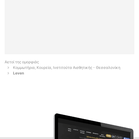
Αετοί της ομορφιάς
Κομμωτήρια, Κουρεία, Ινστιτούτα Αισθητικής - Θεσσαλονίκη
Leven