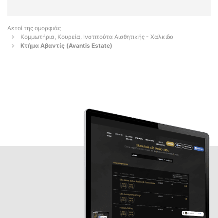
Αετοί της ομορφιάς
Κομμωτήρια, Κουρεία, Ινστιτούτα Αισθητικής - Χαλκιδα
Κτήμα Αβαντίς (Avantis Estate)