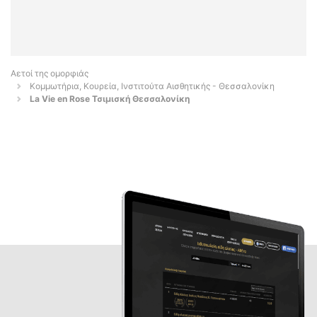
Αετοί της ομορφιάς
Κομμωτήρια, Κουρεία, Ινστιτούτα Αισθητικής - Θεσσαλονίκη
La Vie en Rose Τσιμισκή Θεσσαλονίκη