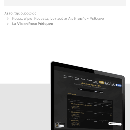
Αετοί της ομορφιάς
Κομμωτήρια, Κουρεία, Ινστιτούτα Αισθητικής - Ρεθυμνο
La Vie en Rose Ρέθυμνο