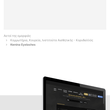
Αετοί της ομορφιάς
Κομμωτήρια, Κουρεία, Ινστιτούτα Αισθητικής - Κορυδαλλός
Kwnina Eyelashes