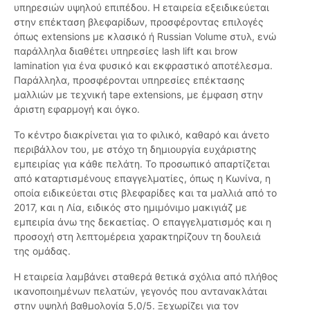
υπηρεσιών υψηλού επιπέδου. Η εταιρεία εξειδικεύεται
στην επέκταση βλεφαρίδων, προσφέροντας επιλογές
όπως extensions με κλασικό ή Russian Volume στυλ, ενώ
παράλληλα διαθέτει υπηρεσίες lash lift και brow
lamination για ένα φυσικό και εκφραστικό αποτέλεσμα.
Παράλληλα, προσφέρονται υπηρεσίες επέκτασης
μαλλιών με τεχνική tape extensions, με έμφαση στην
άριστη εφαρμογή και όγκο.
Το κέντρο διακρίνεται για το φιλικό, καθαρό και άνετο
περιβάλλον του, με στόχο τη δημιουργία ευχάριστης
εμπειρίας για κάθε πελάτη. Το προσωπικό απαρτίζεται
από καταρτισμένους επαγγελματίες, όπως η Κωνίνα, η
οποία ειδικεύεται στις βλεφαρίδες και τα μαλλιά από το
2017, και η Λία, ειδικός στο ημιμόνιμο μακιγιάζ με
εμπειρία άνω της δεκαετίας. Ο επαγγελματισμός και η
προσοχή στη λεπτομέρεια χαρακτηρίζουν τη δουλειά
της ομάδας.
Η εταιρεία λαμβάνει σταθερά θετικά σχόλια από πλήθος
ικανοποιημένων πελατών, γεγονός που αντανακλάται
στην υψηλή βαθμολογία 5,0/5. Ξεχωρίζει για τον