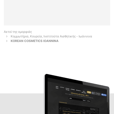
Αετοί της ομορφιάς
Κομμωτήρια, Κουρεία, Ινστιτούτα Αισθητικής - Ιωάννινα
KOREAN COSMETICS IOANNINA