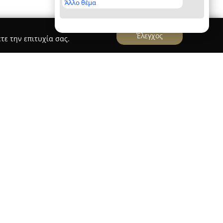
Άλλο θέμα
Έλεγχος
τε την επιτυχία σας.
ιοποιείται ως σύγχρονος χώρος ομορφιάς στο
κουφά 81, στην Αθήνα. Το κατάστημα
λοκληρωμένων υπηρεσιών φροντίδας νυχιών
τας μια πλούσια γκάμα εφαρμογών μανικιούρ και
υν επαγγελματικές τεχνικές ονυχοπλαστικής,
πεντικιούρ μέχρι πιο εξειδικευμένες επιλογές που
ων άκρων. Ο χώρος έχει διαμορφωθεί με στόχο