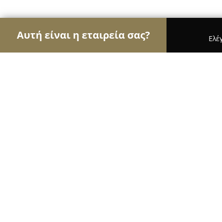
Αυτή είναι η εταιρεία σας?
Ελέ
Αετοί της ομορφιάς
Κομμωτήρια, Κουρεία, Ινστ
I nail you Kolonaki
8.5
(6)
Αθήνα, Σκουφά 81
Εμφάνιση αριθμού τηλεφώνου