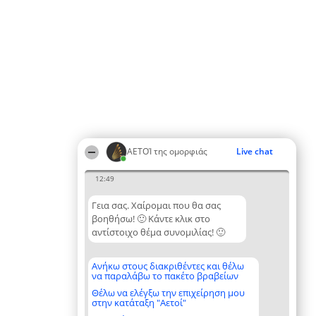
ΑΕΤΟΊ της ομορφιάς
Live chat
12:49
Γεια σας. Χαίρομαι που θα σας
βοηθήσω! 🙂 Κάντε κλικ στο
αντίστοιχο θέμα συνομιλίας! 🙂
Ανήκω στους διακριθέντες και θέλω
να παραλάβω το πακέτο βραβείων
Θέλω να ελέγξω την επιχείρηση μου
στην κατάταξη "Αετοί"