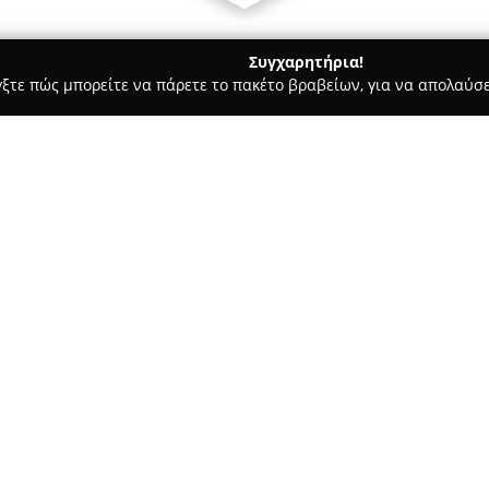
Συγχαρητήρια!
γξτε πώς μπορείτε να πάρετε το πακέτο βραβείων, για να απολαύσε
ιτούτα Αισθητικής - Αθήνα
I nail you Kolonaki
Σχετικά με την εταιρεία:
Το
I nail you Kolonaki
δραστηρ
κέντρο του Κολωνακίου, στη Σ
εξειδικεύεται στην παροχή ο
υψηλής ποιότητας, προσφέρον
πεντικιούρ.
Οι υπηρεσίες του περιλαμβάνο
από το κλασικό μανικιούρ και 
αναδεικνύουν την αισθητική τ