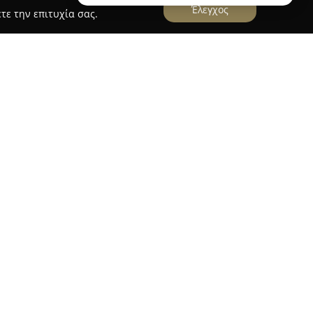
Έλεγχος
τε την επιτυχία σας.
περιοχή του Κεραμεικού, το κομμωτήριο
Tony Bari
ναφοράς για τη σύγχρονη φροντίδα των μαλλιών.
ρου προσφέρει ένα ευρύ φάσμα ολοκληρωμένων
ευθύνονται σε γυναίκες, άνδρες και παιδιά. Με
υρέματα, χτενίσματα για ειδικές περιστάσεις,
ονες βαφές και φωτεινές ανταύγειες, το
μένες λύσεις που ανταποκρίνονται στις ανάγκες
υθούν σταθερά τις τελευταίες τάσεις της
παγγελματίες του κομμωτηρίου να προτείνουν