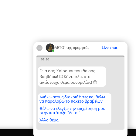
ΑΕΤΟΊ της ομορφιάς
Live chat
05:50
Γεια σας. Χαίρομαι που θα σας
βοηθήσω! 🙂 Κάντε κλικ στο
αντίστοιχο θέμα συνομιλίας! 🙂
Ανήκω στους διακριθέντες και θέλω
να παραλάβω το πακέτο βραβείων
Θέλω να ελέγξω την επιχείρηση μου
στην κατάταξη "Αετοί"
Άλλο θέμα