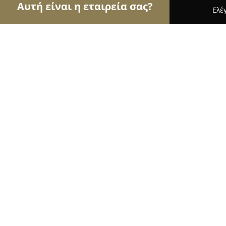
Αυτή είναι η εταιρεία σας?
Ελέ
Αετοί της ομορφιάς
Κομμωτήρια, Κουρεία, Ινστ
Tony bari hair stylist
9.4
(26)
Αθήνα, Μ.Αλεξανδρου 113
Εμφάνιση αριθμού τηλεφώνου