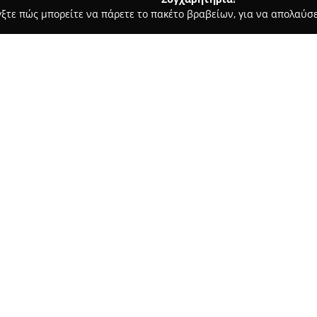
γξτε πώς μπορείτε να πάρετε το πακέτο βραβείων, για να απολαύσε
ιτούτα Αισθητικής - Αθήνα
Tony bari hair stylist
Σχετικά με την εταιρεία:
Στο κέντρο της Αθήνας, στην 
Hair Stylist
αποτελεί σημείο α
Το έμπειρο προσωπικό του χώ
υπηρεσιών κομμωτηρίου που απ
Δείτε περισσότερα >>
υπηρεσίες όπως προσεγμένα κο
ανανεώσεις χρώματος με σύγχρ
κατάστημα παρέχει εξατομικευ
κάθε πελάτη.
Η εξειδίκευση στο να παρακολο
κομμωτικής επιτρέπει στους ε