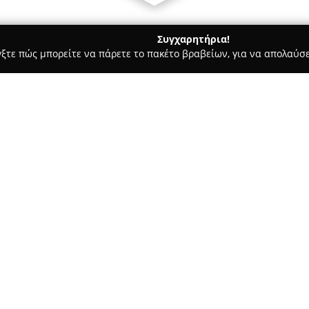
Συγχαρητήρια!
γξτε πώς μπορείτε να πάρετε το πακέτο βραβείων, για να απολαύσε
ιτούτα Αισθητικής - Θεσσαλονίκη
Esthetic Box
Σχετικά με την εταιρεία:
Το
Sunbox
αποτελεί έναν μοντ
ευεξία, ο οποίος βρίσκεται στη
Θεσσαλονίκης. Η επιχείρηση π
ποιότητας που καλύπτουν διαφ
Δείτε περισσότερα >>
Στις παροχές του Sunbox συγκ
προσώπου, από απλή αισθητικ
αποσκοπούν στην αναζωογόνησ
διατίθενται πλήρεις υπηρεσίε