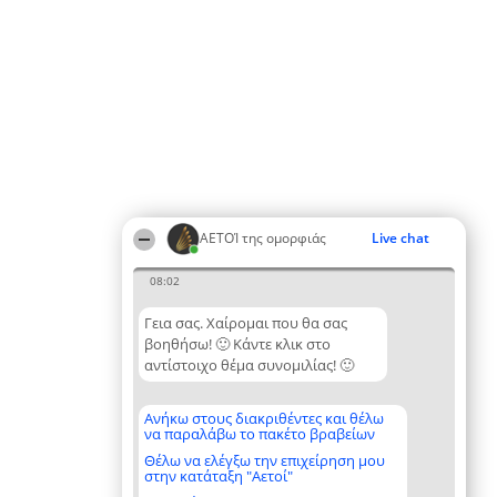
ΑΕΤΟΊ της ομορφιάς
Live chat
08:02
Γεια σας. Χαίρομαι που θα σας
βοηθήσω! 🙂 Κάντε κλικ στο
αντίστοιχο θέμα συνομιλίας! 🙂
Ανήκω στους διακριθέντες και θέλω
να παραλάβω το πακέτο βραβείων
Θέλω να ελέγξω την επιχείρηση μου
στην κατάταξη "Αετοί"