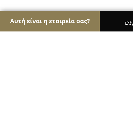
Αυτή είναι η εταιρεία σας?
Ελέ
Αετοί της ομορφιάς
Κομμωτήρια, Κουρεία, Ινστ
Esthetic Box
8.9
(326)
Θεσσαλονίκη, Ίωνος Δραγούμη 4