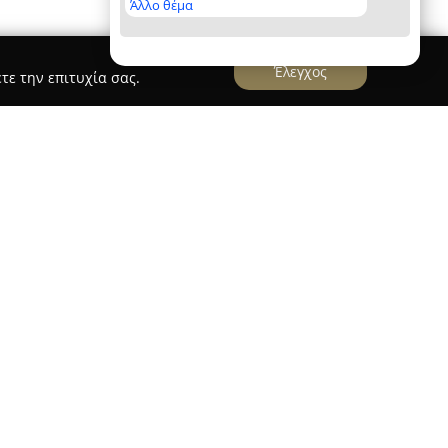
Άλλο θέμα
Έλεγχος
τε την επιτυχία σας.
έρνο χώρο αφιερωμένο στην ομορφιά και την
ν οδό Αριστοτέλους 6, στο κέντρο της
αρέχει μια ποικιλία υπηρεσιών υψηλής
ορετικές ανάγκες περιποίησης.
αταλέγονται εξειδικευμένες θεραπείες
ή φροντίδα έως πιο προηγμένες εφαρμογές που
η και τη λάμψη της επιδερμίδας. Παράλληλα,
ς αποτρίχωσης με σύγχρονες τεχνολογίες όπως το