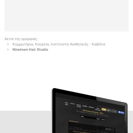
Αετοί της ομορφιάς
Κομμωτήρια, Κουρεία, Ινστιτούτα Αισθητικής - Καβάλα
Nineteen Hair Studio