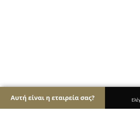
Αυτή είναι η εταιρεία σας?
Ελέ
Αετοί της ομορφιάς
Κομμωτήρια, Κουρεία, Ινστ