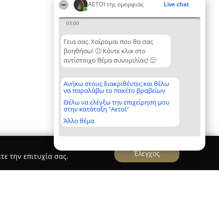
ΑΕΤΟΊ της ομορφιάς
Live chat
03:00
Γεια σας. Χαίρομαι που θα σας
βοηθήσω! 🙂 Κάντε κλικ στο
αντίστοιχο θέμα συνομιλίας! 🙂
Ανήκω στους διακριθέντες και θέλω
να παραλάβω το πακέτο βραβείων
Θέλω να ελέγξω την επιχείρηση μου
στην κατάταξη "Αετοί"
Άλλο θέμα
Έλεγχος
τε την επιτυχία σας.