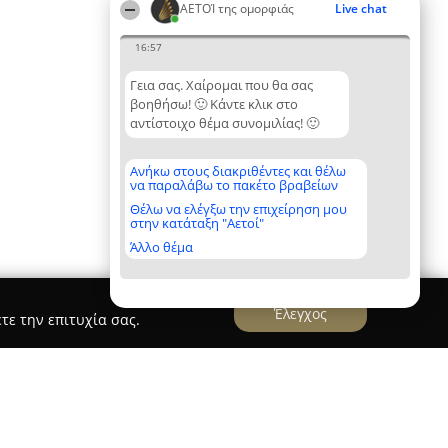
ΑΕΤΟΊ της ομορφιάς
Live chat
16:57
Γεια σας. Χαίρομαι που θα σας
βοηθήσω! 🙂 Κάντε κλικ στο
αντίστοιχο θέμα συνομιλίας! 🙂
Ανήκω στους διακριθέντες και θέλω
να παραλάβω το πακέτο βραβείων
Θέλω να ελέγξω την επιχείρηση μου
στην κατάταξη "Αετοί"
Άλλο θέμα
Έλεγχος
τε την επιτυχία σας.