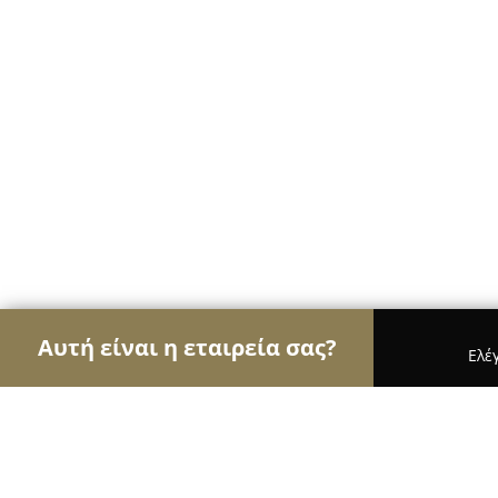
Αυτή είναι η εταιρεία σας?
Ελέ
Αετοί της ομορφιάς
Κομμωτήρια, Κουρεία, Ινστι