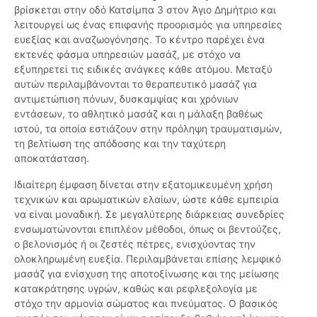
βρίσκεται στην οδό Κατσίμπα 3 στον Άγιο Δημήτριο και
λειτουργεί ως ένας επιφανής προορισμός για υπηρεσίες
ευεξίας και αναζωογόνησης. Το κέντρο παρέχει ένα
εκτενές φάσμα υπηρεσιών μασάζ, με στόχο να
εξυπηρετεί τις ειδικές ανάγκες κάθε ατόμου. Μεταξύ
αυτών περιλαμβάνονται το θεραπευτικό μασάζ για
αντιμετώπιση πόνων, δυσκαμψίας και χρόνιων
εντάσεων, το αθλητικό μασάζ και η μάλαξη βαθέως
ιστού, τα οποία εστιάζουν στην πρόληψη τραυματισμών,
τη βελτίωση της απόδοσης και την ταχύτερη
αποκατάσταση.
Ιδιαίτερη έμφαση δίνεται στην εξατομικευμένη χρήση
τεχνικών και αρωματικών ελαίων, ώστε κάθε εμπειρία
να είναι μοναδική. Σε μεγαλύτερης διάρκειας συνεδρίες
ενσωματώνονται επιπλέον μέθοδοι, όπως οι βεντούζες,
ο βελονισμός ή οι ζεστές πέτρες, ενισχύοντας την
ολοκληρωμένη ευεξία. Περιλαμβάνεται επίσης λεμφικό
μασάζ για ενίσχυση της αποτοξίνωσης και της μείωσης
κατακράτησης υγρών, καθώς και ρεφλεξολογία με
στόχο την αρμονία σώματος και πνεύματος. Ο βασικός