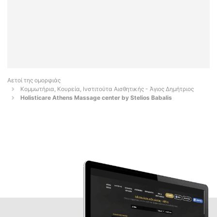
Αετοί της ομορφιάς
Κομμωτήρια, Κουρεία, Ινστιτούτα Αισθητικής - Άγιος Δημήτριος
Holisticare Athens Massage center by Stelios Babalis