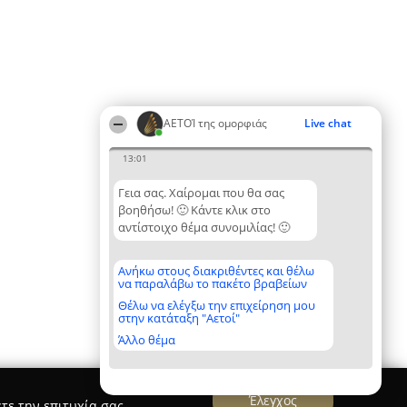
ΑΕΤΟΊ της ομορφιάς
Live chat
13:01
Γεια σας. Χαίρομαι που θα σας
βοηθήσω! 🙂 Κάντε κλικ στο
αντίστοιχο θέμα συνομιλίας! 🙂
Ανήκω στους διακριθέντες και θέλω
να παραλάβω το πακέτο βραβείων
Θέλω να ελέγξω την επιχείρηση μου
στην κατάταξη "Αετοί"
Άλλο θέμα
Έλεγχος
τε την επιτυχία σας.