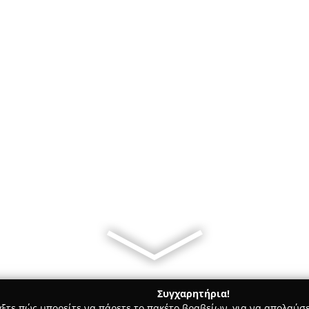
Συγχαρητήρια!
γξτε πώς μπορείτε να πάρετε το πακέτο βραβείων, για να απολαύσε