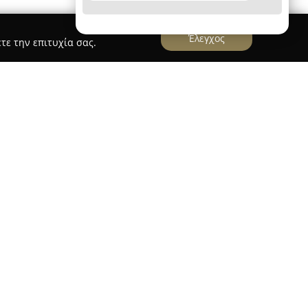
Έλεγχος
τε την επιτυχία σας.
υργεί ως ένα κομμωτήριο που εδρεύει στο
ένα στην οδό Εύρου 29. Εστιάζει στην παροχή
 στη φροντίδα και το στυλ των μαλλιών,
πηρεσιών που αποσκοπούν στη διατήρηση της
Οι επισκέπτες μπορούν να επωφεληθούν από
αι εξειδικευμένες θεραπείες, καθώς και
υμβάλλουν στην ανάδειξη της μοναδικότητάς