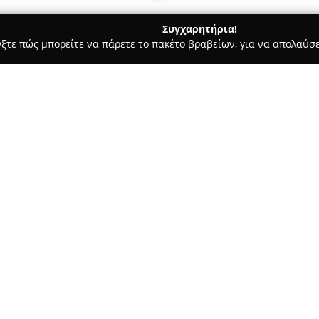
Συγχαρητήρια!
γξτε πώς μπορείτε να πάρετε το πακέτο βραβείων, για να απολαύσε
ιτούτα Αισθητικής - Αθήνα
NJline hair-nail studio
Σχετικά με την εταιρεία:
Το
NJline hair-nail studio
λειτο
κέντρο της Αθήνας, συγκεκριμ
υπηρεσιών ομορφιάς με έμφαση
προσφέροντας ευρεία γκάμα υ
Δείτε περισσότερα >>
υγείας και της λάμψης τους. 
προσωποποιημένες προτάσεις κ
ευφάνταστα χτενίσματα που σ
τους.