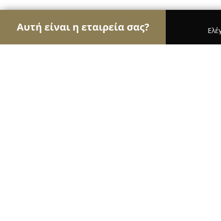
Αυτή είναι η εταιρεία σας?
Ελέ
Αετοί της ομορφιάς
Κομμωτήρια, Κουρεία, Ινστ
NJline hair-nail studio
9.7
(133)
Αθήνα, Athens
Εμφάνιση αριθμού τηλεφώνου