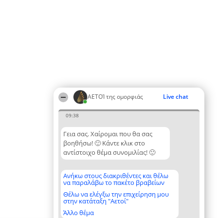
ΑΕΤΟΊ της ομορφιάς
Live chat
09:38
Γεια σας. Χαίρομαι που θα σας
βοηθήσω! 🙂 Κάντε κλικ στο
αντίστοιχο θέμα συνομιλίας! 🙂
Ανήκω στους διακριθέντες και θέλω
να παραλάβω το πακέτο βραβείων
Θέλω να ελέγξω την επιχείρηση μου
στην κατάταξη "Αετοί"
Άλλο θέμα