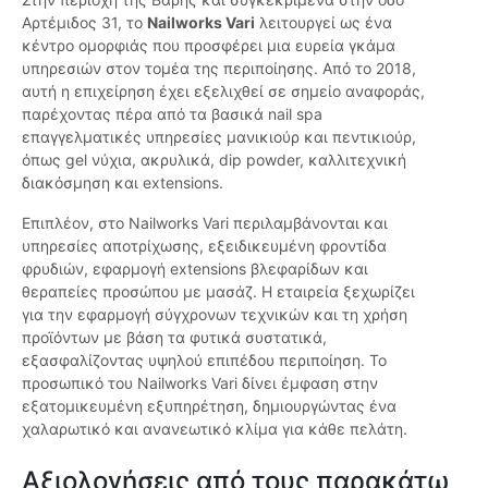
Αρτέμιδος 31, το
Nailworks Vari
λειτουργεί ως ένα
κέντρο ομορφιάς που προσφέρει μια ευρεία γκάμα
υπηρεσιών στον τομέα της περιποίησης. Από το 2018,
αυτή η επιχείρηση έχει εξελιχθεί σε σημείο αναφοράς,
παρέχοντας πέρα από τα βασικά nail spa
επαγγελματικές υπηρεσίες μανικιούρ και πεντικιούρ,
όπως gel νύχια, ακρυλικά, dip powder, καλλιτεχνική
διακόσμηση και extensions.
Επιπλέον, στο Nailworks Vari περιλαμβάνονται και
υπηρεσίες αποτρίχωσης, εξειδικευμένη φροντίδα
φρυδιών, εφαρμογή extensions βλεφαρίδων και
θεραπείες προσώπου με μασάζ. Η εταιρεία ξεχωρίζει
για την εφαρμογή σύγχρονων τεχνικών και τη χρήση
προϊόντων με βάση τα φυτικά συστατικά,
εξασφαλίζοντας υψηλού επιπέδου περιποίηση. Το
προσωπικό του Nailworks Vari δίνει έμφαση στην
εξατομικευμένη εξυπηρέτηση, δημιουργώντας ένα
χαλαρωτικό και ανανεωτικό κλίμα για κάθε πελάτη.
Αξιολογήσεις από τους παρακάτω