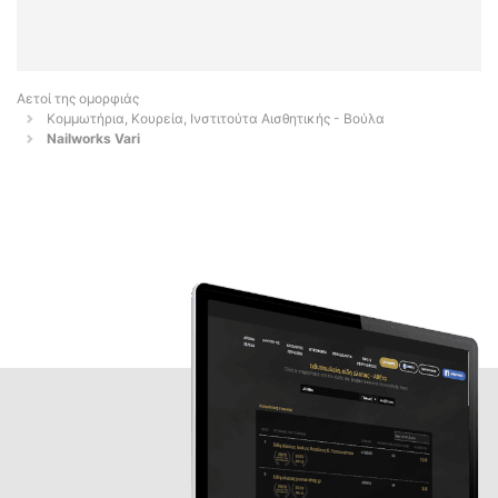
Αετοί της ομορφιάς
Κομμωτήρια, Κουρεία, Ινστιτούτα Αισθητικής - Βούλα
Nailworks Vari