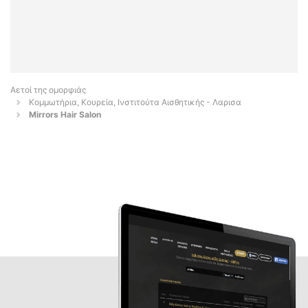
Αετοί της ομορφιάς
Κομμωτήρια, Κουρεία, Ινστιτούτα Αισθητικής - Λαρισα
Mirrors Hair Salon