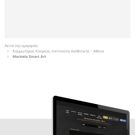
Αετοί της ομορφιάς
Κομμωτήρια, Κουρεία, Ινστιτούτα Αισθητικής - Αθήνα
Marinela Smart Art