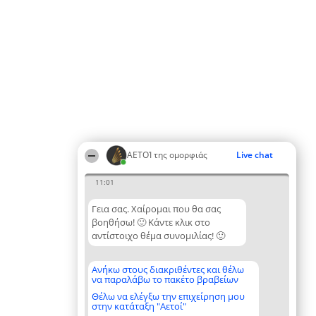
ΑΕΤΟΊ της ομορφιάς
Live chat
11:01
Γεια σας. Χαίρομαι που θα σας
βοηθήσω! 🙂 Κάντε κλικ στο
αντίστοιχο θέμα συνομιλίας! 🙂
Ανήκω στους διακριθέντες και θέλω
να παραλάβω το πακέτο βραβείων
Θέλω να ελέγξω την επιχείρηση μου
στην κατάταξη "Αετοί"