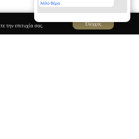
Άλλο θέμα
Έλεγχος
τε την επιτυχία σας.
loon
στη Λάρισα βρίσκεται στη διασταύρωση
αι αποτελεί σημαντικό σημείο αναφοράς στον
δα των καταρτισμένων επαγγελματιών
ώματος, κούρεμα και styling, παρέχοντας
αποκρίνονται στο εξατομικευμένο στυλ κάθε
ρίου στηρίζονται στην ιδέα ότι η εμφάνιση
τερικής ταυτότητας και δίνεται έμφαση στην
λάτη.