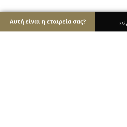
Αυτή είναι η εταιρεία σας?
Ελέ
Αετοί της ομορφιάς
Κομμωτήρια, Κουρεία, Ινστι
Touch Hair Salloon
9
(174)
Λαρισα, Larissa
Εμφάνιση αριθμού τηλεφώνου