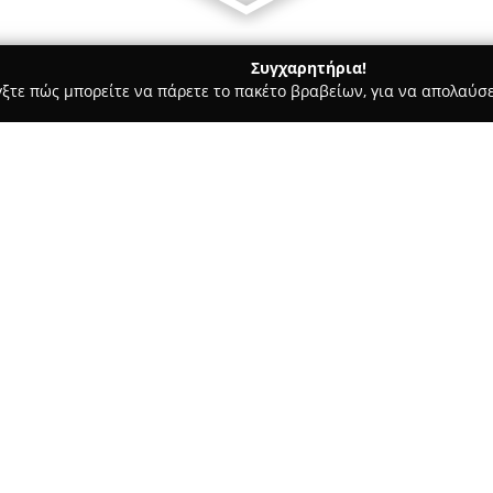
Συγχαρητήρια!
γξτε πώς μπορείτε να πάρετε το πακέτο βραβείων, για να απολαύσε
τούτα Αισθητικής - Λαρισα
Touch Hair Salloon
Σχετικά με την εταιρεία:
Το κομμωτήριο
Touch Hair Sal
των οδών Ολύμπου και Νίκης κ
τομέα της κομμωτικής. Η ομά
εξειδικεύεται σε υπηρεσίες χρ
ολοκληρωμένες λύσεις που αντ
πελάτη. Οι αρχές του κομμωτη
αποτελεί αντανάκλαση της εσω
κάλυψη των επιθυμιών του πε