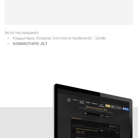
Αετοί της ομορφιάς
Κομμωτήρια, Κουρεία, Ινστιτούτα Αισθητικής - Ξάνθη
ΚΟΜΜΩΤΗΡΙΟ JILT