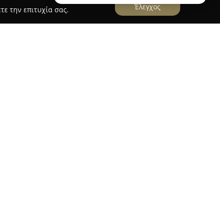
Έλεγχος
τε την επιτυχία σας.
 ΑΘΗΝΑ
ΗΣ
βρίσκεται στην Αθήνα και λειτουργεί ως ένας
ν ομορφιά και την περιποίηση. Η επιχείρηση,
 προσφέρει μια ποικιλία υπηρεσιών που
ες για τη φροντίδα των μαλλιών και των άκρων.
κής για άνδρες, γυναίκες και παιδιά,
ων κουρεμάτων και κουρεμάτων ειδικά για
 επίσης, διάφορες τεχνικές βαφής όπως το
ες θεραπείες μαλλιών, με ιδιαίτερη έμφαση στη
λλει στη βελτίωση της υγείας των μαλλιών.