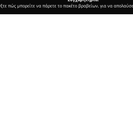
γξτε πώς μπορείτε να πάρετε το πακέτο βραβείων, για να απολαύσε
ιτούτα Αισθητικής - Αθήνα
JETA ΚΑΙ ΕΥΘΥΜΗΣ ΚΟΜΜΩΤΗΡΙΟ
 ΑΘΗΝΑ
Σχετικά με την εταιρεία:
Το κομμωτήριο
JETA & ΕΥΘΥΜ
πλήρης χώρος αφιερωμένος στη
με έδρα στην οδό Κερκύρας 1,
καλύπτουν διαφορετικές ανάγκ
Δείτε περισσότερα >>
Διατίθενται υπηρεσίες κομμωτι
συμπεριλαμβανομένων μοντέρν
σγουρά μαλλιά.
Στο κομμωτήριο προσφέρονται,
balayage, καθώς και εξελιγμέν
θεραπεία κερατίνης που συμβά