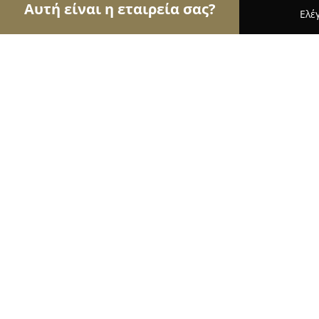
Αυτή είναι η εταιρεία σας?
Ελέ
Αετοί της ομορφιάς
Κομμωτήρια, Κουρεία, Ινστ
JETA ΚΑΙ ΕΥΘΥΜΗΣ ΚΟΜΜΩΤΗΡΙΟ
9.4
(60)
Αθήνα, Κερκύρας 1
Εμφάνιση αριθμού τηλεφώνου