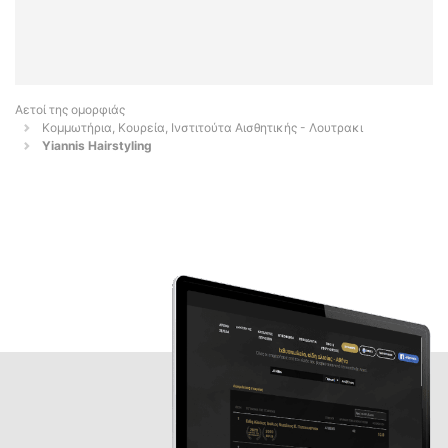
Αετοί της ομορφιάς
Κομμωτήρια, Κουρεία, Ινστιτούτα Αισθητικής - Λουτρακι
Yiannis Hairstyling