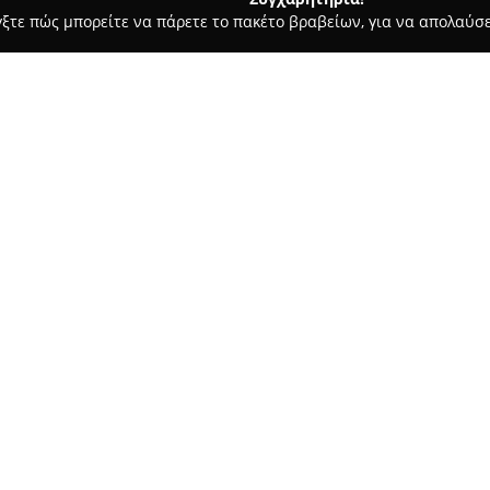
γξτε πώς μπορείτε να πάρετε το πακέτο βραβείων, για να απολαύσε
τούτα Αισθητικής - Κορινθοσ
GoodFellas - Barber Shop
Σχετικά με την εταιρεία:
Το
GoodFellas BarberShop
που
σημείο αναφοράς στον χώρο α
υψηλής ποιότητας. Η φιλοσοφ
του κλασικού κουρείου με τις 
Δείτε περισσότερα >>
περιλαμβάνει επαγγελματίες 
ανδρικού στυλ, παρέχοντας απ
όσο και σύγχρονες προτιμήσει
Το περιβάλλον του GoodFellas
μετατρέποντας κάθε επίσκεψη 
Η ιδιαίτερη προσοχή στη λεπτο