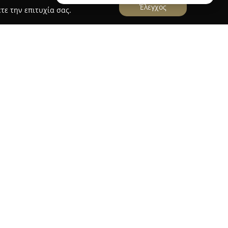
Έλεγχος
τε την επιτυχία σας.
 βρίσκεται στην Κόρινθο θεωρείται σημαντικό
νδρικής περιποίησης, προσφέροντας υπηρεσίες
ία του εστιάζει στον συνδυασμό της παράδοσης
νεότερες τάσεις του grooming. Η ομάδα
με βαθιά κατανόηση των αναγκών του σύγχρονου
οτελέσματα που καλύπτουν τόσο διαχρονικές
ς κουρέματος.
 διατηρεί φιλόξενη και χαλαρή ατμόσφαιρα,
σε ξεχωριστή εμπειρία προσωπικής φροντίδας.
μέρεια χαρακτηρίζει την εταιρεία, καθώς όλες οι