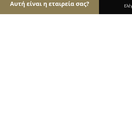
Αυτή είναι η εταιρεία σας?
Ελέ
Αετοί της ομορφιάς
Κομμωτήρια, Κουρεία, Ινστι
GoodFellas - Barber Shop
9.7
(191)
Κόρινθος, ap.paulou 44
Εμφάνιση αριθμού τηλεφώνου