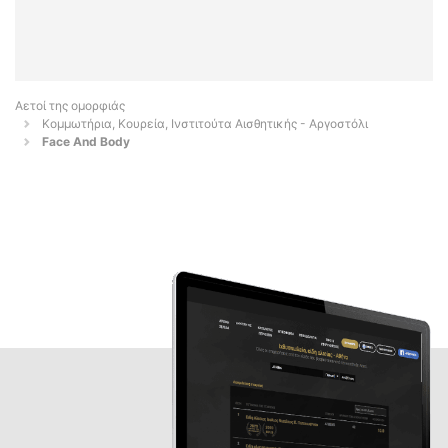
Αετοί της ομορφιάς
Κομμωτήρια, Κουρεία, Ινστιτούτα Αισθητικής - Αργοστόλι
Face And Body