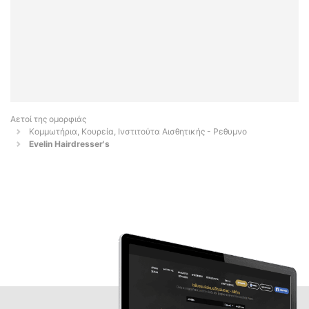
Αετοί της ομορφιάς
Κομμωτήρια, Κουρεία, Ινστιτούτα Αισθητικής - Ρεθυμνο
Evelin Hairdresser's